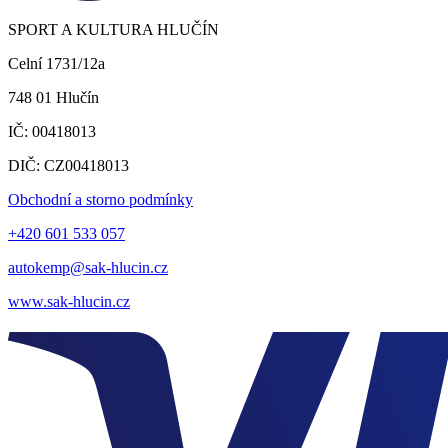
SPORT A KULTURA HLUČÍN
Celní 1731/12a
748 01 Hlučín
IČ: 00418013
DIČ: CZ00418013
Obchodní a storno podmínky
+420 601 533 057
autokemp@sak-hlucin.cz
www.sak-hlucin.cz